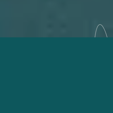
L
E
C
O
N
C
E
P
T