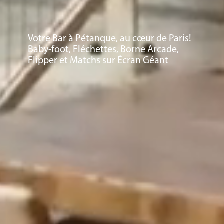
Votre Bar à Pétanque, au cœur de Paris!
Baby-foot, Fléchettes, Borne Arcade,
Flipper et Matchs sur Écran Géant