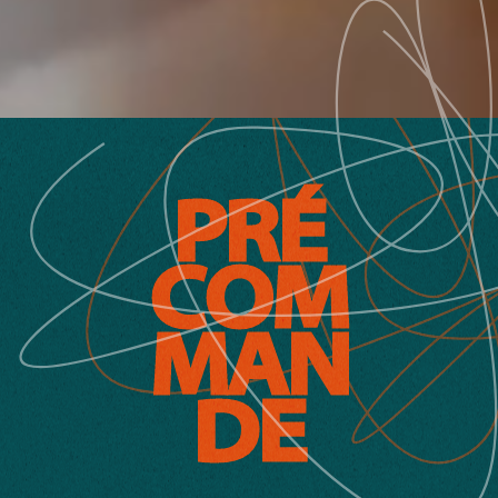
P
R
É
C
O
M
M
A
N
D
E